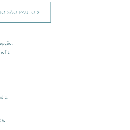
IO SÃO PAULO
epção.
ofit.
udio.
da.