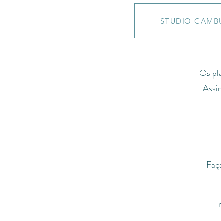
STUDIO CAMB
Os pla
Assim
Faça
En